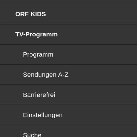
ORF KIDS
TV-Programm
Programm
Sendungen von A bis Z
Sendungen A-Z
Barrierefrei
Barrierefrei
Einstellungen
Suche