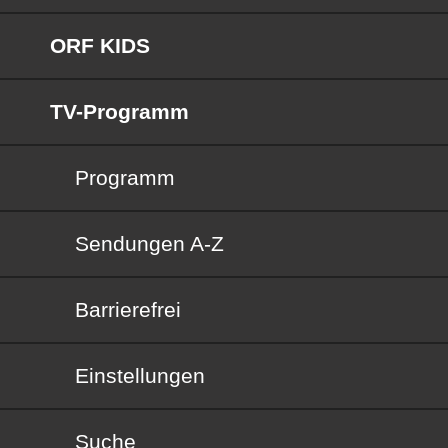
ORF KIDS
TV-Programm
Programm
Sendungen von A bis Z
Sendungen A-Z
Barrierefrei
Barrierefrei
Einstellungen
Suche