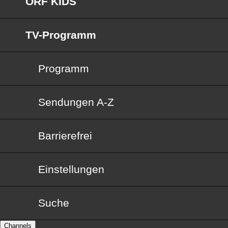
ORF KIDS
TV-Programm
Programm
Sendungen von A bis Z
Sendungen A-Z
Barrierefrei
Barrierefrei
Einstellungen
Suche
Channels