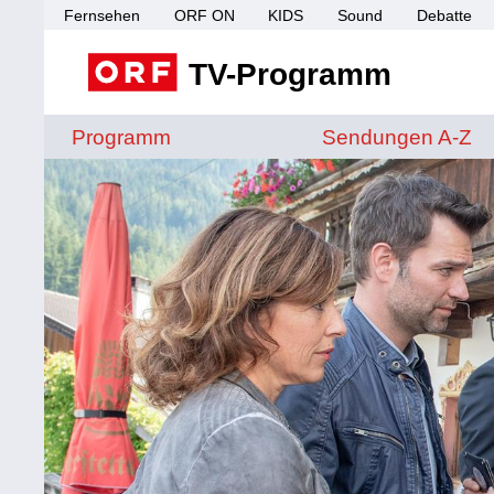
Fernsehen
ORF ON
KIDS
Sound
Debatte
TV-Programm
Sendungen von A 
Programm
Sendungen A-Z