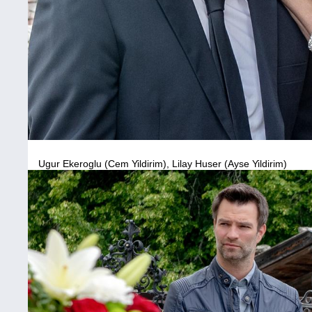
Ugur Ekeroglu (Cem Yildirim), Lilay Huser (Ayse Yildirim)