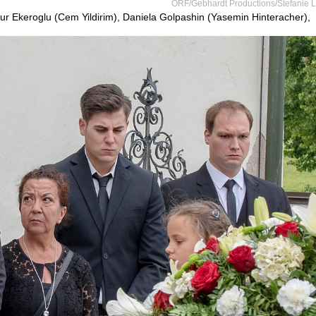
ORF/Gebhardt Productions/Stefanie 
Ugur Ekeroglu (Cem Yildirim), Daniela Golpashin (Yasemin Hinteracher),