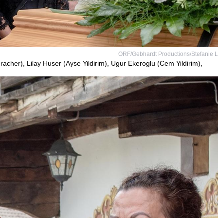
ORF/Gebhardt Productions/Stefanie 
acher), Lilay Huser (Ayse Yildirim), Ugur Ekeroglu (Cem Yildirim),