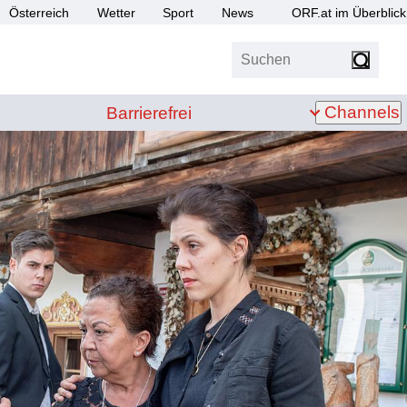
Österreich
Wetter
Sport
News
ORF.at im Überblick
Suchen
bis Z
Barrierefrei
Channels
Barrierefrei