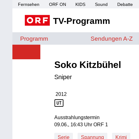
Fernsehen
ORF ON
KIDS
Sound
Debatte
TV-Programm
Sendungen von A 
Programm
Sendungen A-Z
Soko Kitzbühel
Sniper
2012
Produktionsjahr: 2012
Ausstrahlungstermin
09. Juni, 16:43 Uhr in ORF 1
09.06., 16:43 Uhr ORF 1
Serie
Spannung
Krimi