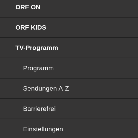
ORF ON
ORF KIDS
TV-Programm
Programm
Sendungen von A bis Z
Sendungen A-Z
Barrierefrei
Barrierefrei
Einstellungen