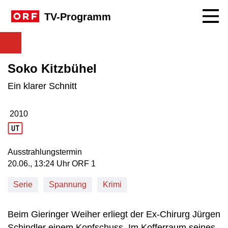
Navig
TV-Programm
Soko Kitzbühel
Ein klarer Schnitt
2010
Produktionsjahr: 2010
Ausstrahlungstermin
20. Juni, 13:24 Uhr in ORF 1
20.06., 13:24 Uhr ORF 1
Serie
Spannung
Krimi
Beim Gieringer Weiher erliegt der Ex-Chirurg Jürgen
Schindler einem Kopfschuss. Im Kofferraum seines