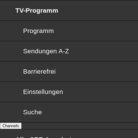
TV-Programm
Programm
Sendungen von A bis Z
Sendungen A-Z
Barrierefrei
Barrierefrei
Einstellungen
Suche
Channels