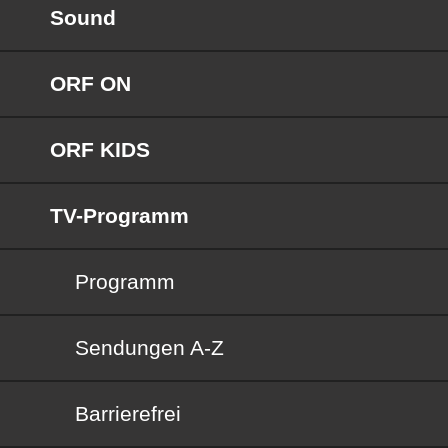
Sound
ORF ON
ORF KIDS
TV-Programm
Programm
Sendungen von A bis Z
Sendungen A-Z
Barrierefrei
Barrierefrei