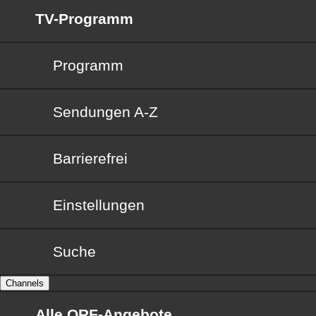
TV-Programm
Programm
Sendungen von A bis Z
Sendungen A-Z
Barrierefrei
Barrierefrei
Einstellungen
Suche
Channels
Alle ORF-Angebote