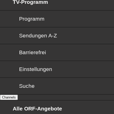
TV-Programm
Programm
Sendungen von A bis Z
Sendungen A-Z
Barrierefrei
Barrierefrei
Einstellungen
Suche
Channels
Alle ORF-Angebote