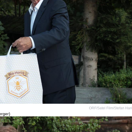
ORF/Satel Film/Stefan Har
erger)