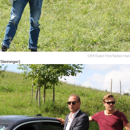
ORF/Satel Film/Stefan Har
 Steininger)