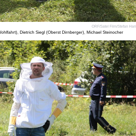
ORF/Satel Film/Stefan Har
hlfahrt), Dietrich Siegl (Oberst Dirnberger), Michael Steinocher