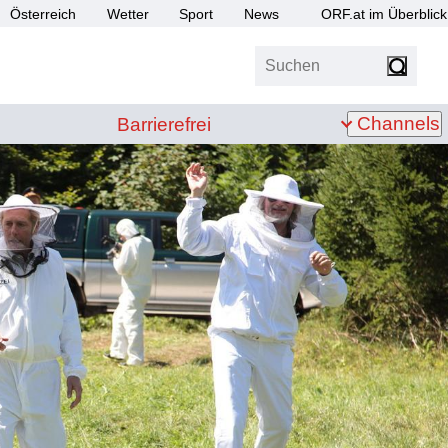
Österreich
Wetter
Sport
News
ORF.at im Überblick
Suchen
bis Z
Barrierefrei
Channels
Barrierefrei