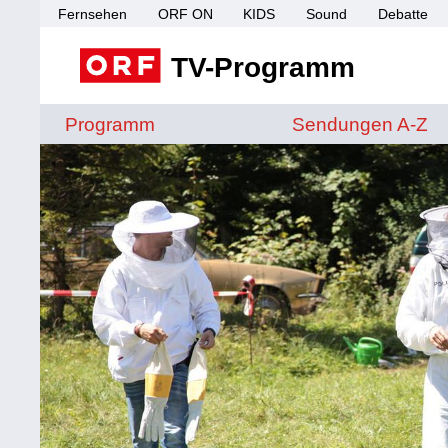
Fernsehen
ORF ON
KIDS
Sound
Debatte
TV-Programm
Sendungen von A 
Programm
Sendungen A-Z