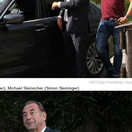
ORF/Satel Film/Stefan Har
ger), Michael Steinocher (Simon Steininger)