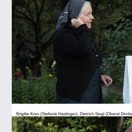
Brigitte Kren (Stefanie Haslinger), Dietrich Siegl (Oberst Dirnb