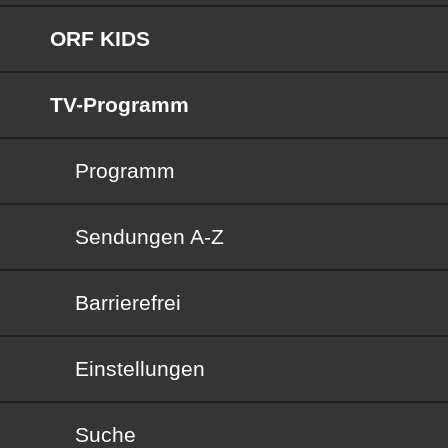
ORF KIDS
TV-Programm
Programm
Sendungen von A bis Z
Sendungen A-Z
Barrierefrei
Barrierefrei
Einstellungen
Suche