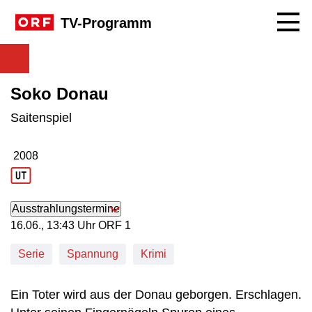
Navig
TV-Programm
Soko Donau
Saitenspiel
2008
Produktionsjahr: 2008
Ausstrahlungstermine
16. Juni, 13:43 Uhr in ORF 1
16.06., 13:43 Uhr ORF 1
Serie
Spannung
Krimi
Ein Toter wird aus der Donau geborgen. Erschlagen.