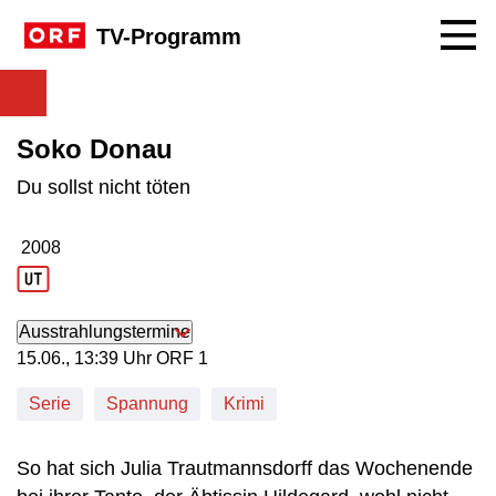
Navig
TV-Programm
Soko Donau
Du sollst nicht töten
2008
Produktionsjahr: 2008
Ausstrahlungstermine
15. Juni, 13:39 Uhr in ORF 1
15.06., 13:39 Uhr ORF 1
Serie
Spannung
Krimi
So hat sich Julia Trautmannsdorff das Wochenende