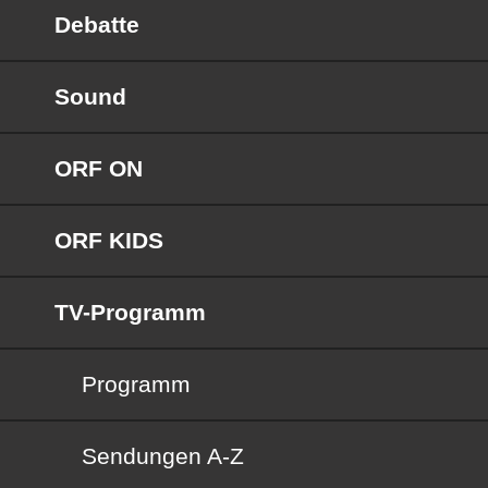
Debatte
Sound
ORF ON
ORF KIDS
TV-Programm
Programm
Sendungen von A bis Z
Sendungen A-Z