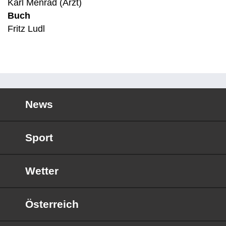
Karl Menrad (Arzt)
Buch
Fritz Ludl
News
Sport
Wetter
Österreich