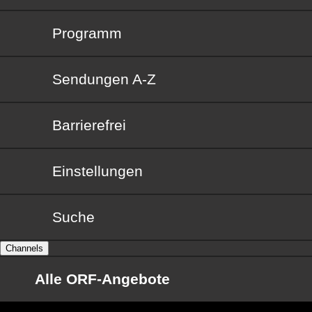
Programm
Sendungen von A bis Z
Sendungen A-Z
Barrierefrei
Barrierefrei
Einstellungen
Suche
Channels
Alle ORF-Angebote