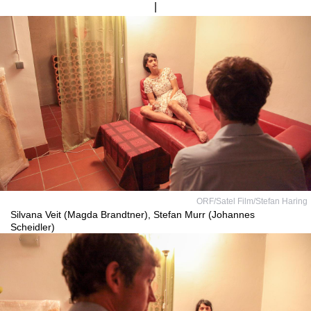
Bild
von
ORF/Satel Film/Stefan Haring
Silvana Veit (Magda Brandtner), Stefan Murr (Johannes
Scheidler)