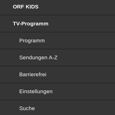
ORF KIDS
TV-Programm
Programm
Sendungen von A bis Z
Sendungen A-Z
Barrierefrei
Barrierefrei
Einstellungen
Suche