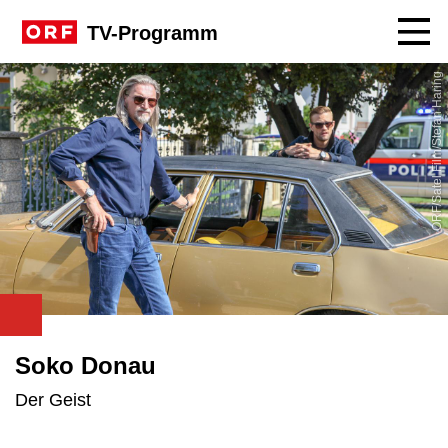
Navig
TV-Programm
ORF/Satel Film/Stefan Haring
Soko Donau
Der Geist