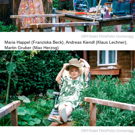
ORF/Satel Film/Petro Domenigg
Maria Happel (Franziska Beck), Andreas Kiendl (Klaus Lechner),
Martin Gruber (Max Herzog)
ORF/Satel Film/Petro Domenigg