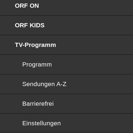
ORF ON
ORF KIDS
TV-Programm
Programm
Sendungen von A bis Z
Sendungen A-Z
Barrierefrei
Barrierefrei
Einstellungen