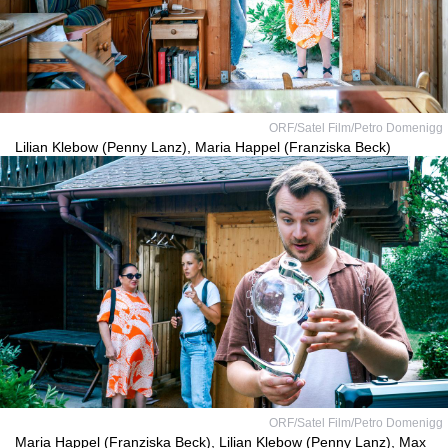
ORF/Satel Film/Petro Domenigg
Lilian Klebow (Penny Lanz), Maria Happel (Franziska Beck)
ORF/Satel Film/Petro Domenigg
Maria Happel (Franziska Beck), Lilian Klebow (Penny Lanz), Max