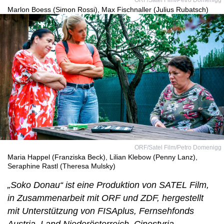
ORF/Satel Film/Petro Domenigg
Marlon Boess (Simon Rossi), Max Fischnaller (Julius Rubatsch)
ORF/Satel Film/Petro Domenigg
Maria Happel (Franziska Beck), Lilian Klebow (Penny Lanz),
Seraphine Rastl (Theresa Mulsky)
„Soko Donau“ ist eine Produktion von SATEL Film,
in Zusammenarbeit mit ORF und ZDF, hergestellt
mit Unterstützung von FISAplus, Fernsehfonds