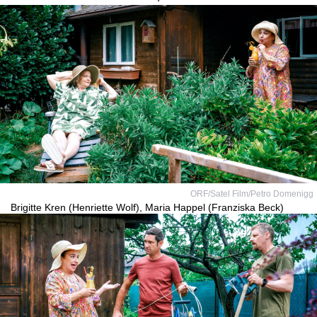
ORF/Satel Film/Petro Domenigg
Brigitte Kren (Henriette Wolf), Maria Happel (Franziska Beck)