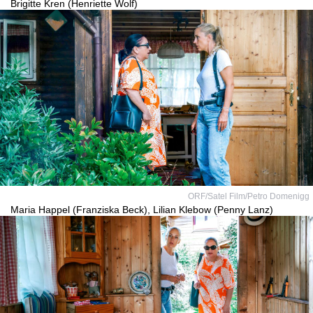
Brigitte Kren (Henriette Wolf)
ORF/Satel Film/Petro Domenigg
Maria Happel (Franziska Beck), Lilian Klebow (Penny Lanz)