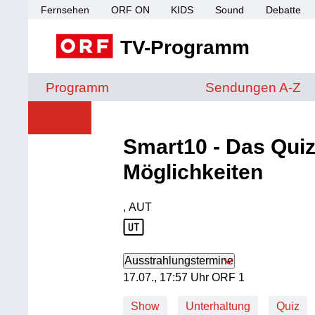
Fernsehen
ORF ON
KIDS
Sound
Debatte
TV-Programm
Sendungen von A 
Programm
Sendungen A-Z
Smart10 - Das Quiz
Möglichkeiten
, AUT
Produktionsland: AUT
Ausstrahlungstermine
17. Juli, 17:57 Uhr in ORF 1
17.07., 17:57 Uhr ORF 1
Show
Unterhaltung
Quiz