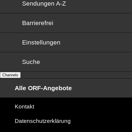
Sendungen von A bis Z
Sendungen A-Z
Barrierefrei
Barrierefrei
Einstellungen
Suche
Channels
Alle ORF-Angebote
Kontakt
Datenschutzerklärung