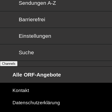
Sendungen von A bis Z
Sendungen A-Z
Barrierefrei
Barrierefrei
Einstellungen
Suche
Channels
Alle ORF-Angebote
Kontakt
Datenschutzerklärung