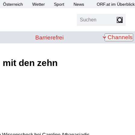
Österreich
Wetter
Sport
News
ORF.at im Überblick
Suchen
bis Z
Barrierefrei
Channels
Barrierefrei
 mit den zehn
n Wissenscheck bei Caroline Athanasiadis