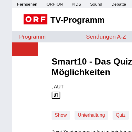
Fernsehen
ORF ON
KIDS
Sound
Debatte
TV-Programm
Sendungen von A 
Programm
Sendungen A-Z
Smart10 - Das Quiz
Möglichkeiten
, AUT
Produktionsland: AUT
Show
Unterhaltung
Quiz
Zwei Zweierteams treten im beinharte