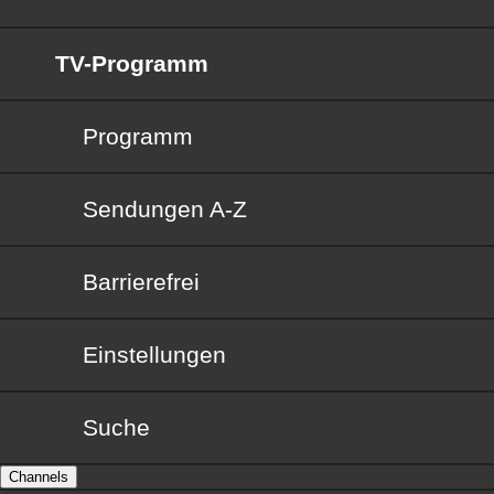
TV-Programm
Programm
Sendungen von A bis Z
Sendungen A-Z
Barrierefrei
Barrierefrei
Einstellungen
Suche
Channels