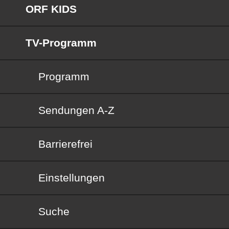
ORF KIDS
TV-Programm
Programm
Sendungen von A bis Z
Sendungen A-Z
Barrierefrei
Barrierefrei
Einstellungen
Suche