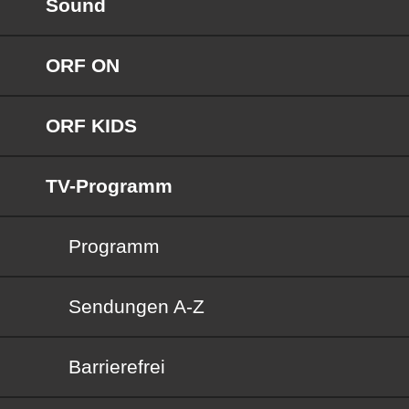
Sound
ORF ON
ORF KIDS
TV-Programm
Programm
Sendungen von A bis Z
Sendungen A-Z
Barrierefrei
Barrierefrei