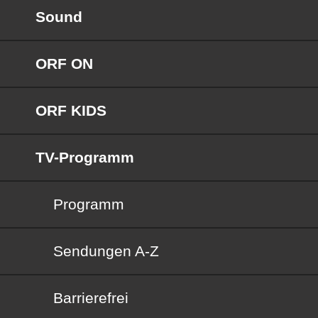
Sound
ORF ON
ORF KIDS
TV-Programm
Programm
Sendungen von A bis Z
Sendungen A-Z
Barrierefrei
Barrierefrei