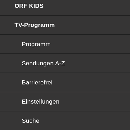
ORF KIDS
TV-Programm
Programm
Sendungen von A bis Z
Sendungen A-Z
Barrierefrei
Barrierefrei
Einstellungen
Suche