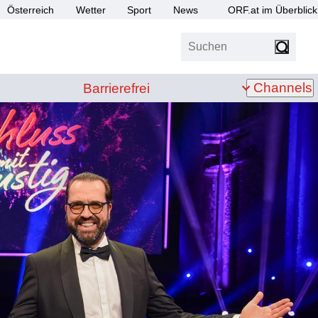
Österreich
Wetter
Sport
News
ORF.at im Überblick
Suchen
bis Z
Barrierefrei
Channels
Barrierefrei