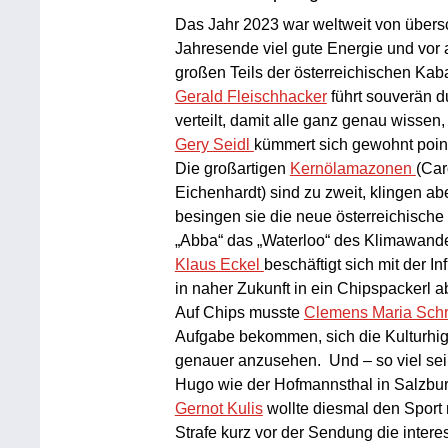
Das Jahr 2023 war weltweit von übers
Jahresende viel gute Energie und vor 
großen Teils der österreichischen Ka
Gerald Fleischhacker
führt souverän d
verteilt, damit alle ganz genau wissen
Gery Seidl
kümmert sich gewohnt pointi
Die großartigen
Kernölamazonen
(Car
Eichenhardt) sind zu zweit, klingen ab
besingen sie die neue österreichische
„Abba“ das „Waterloo“ des Klimawande
Klaus Eckel
beschäftigt sich mit der In
in naher Zukunft in ein Chipspackerl 
Auf Chips musste
Clemens Maria Sch
Aufgabe bekommen, sich die Kulturhig
genauer anzusehen. Und – so viel sei 
Hugo wie der Hofmannsthal in Salzbur
Gernot Kulis
wollte diesmal den Sport 
Strafe kurz vor der Sendung die inter