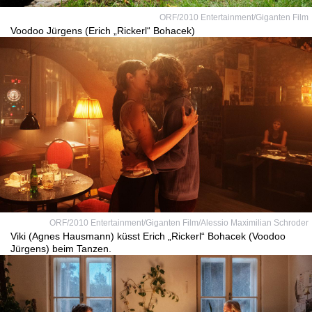
ORF/2010 Entertainment/Giganten Film
Voodoo Jürgens (Erich „Rickerl“ Bohacek)
ORF/2010 Entertainment/Giganten Film/Alessio Maximilian Schroder
Viki (Agnes Hausmann) küsst Erich „Rickerl“ Bohacek (Voodoo
Jürgens) beim Tanzen.