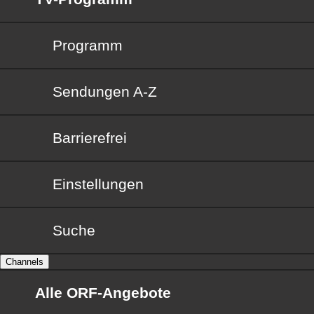
Programm
Sendungen von A bis Z
Sendungen A-Z
Barrierefrei
Barrierefrei
Einstellungen
Suche
Channels
Alle ORF-Angebote