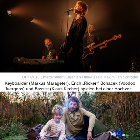
ORF/2010 Entertainment/Giganten Film/Alessio Maximilian Schroder
Keyboarder (Markus Marageter), Erich „Rickerl“ Bohacek (Voodoo
Juergens) und Bassist (Klaus Kircher) spielen bei einer Hochzeit.