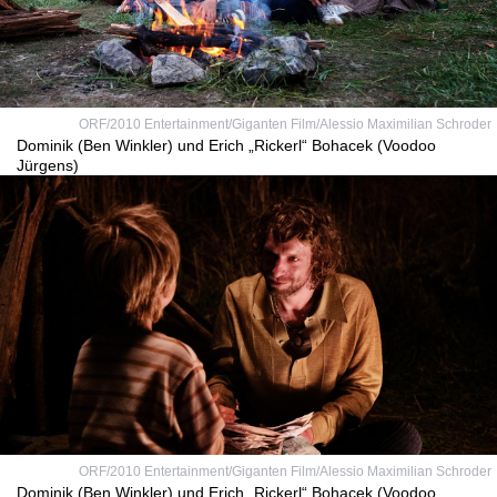
ORF/2010 Entertainment/Giganten Film/Alessio Maximilian Schroder
Dominik (Ben Winkler) und Erich „Rickerl“ Bohacek (Voodoo
Jürgens)
ORF/2010 Entertainment/Giganten Film/Alessio Maximilian Schroder
Dominik (Ben Winkler) und Erich „Rickerl“ Bohacek (Voodoo