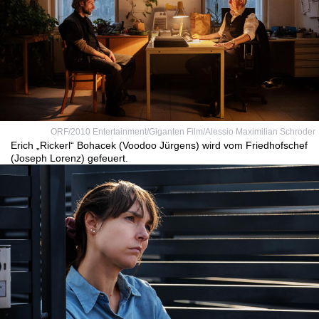
ORF/2010 Entertainment/Giganten Film/Alessio Maximilian Schroder
Erich „Rickerl“ Bohacek (Voodoo Jürgens) wird vom Friedhofschef
(Joseph Lorenz) gefeuert.