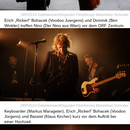
ORF/2010 Entertainment/Giganten Film/Alessio Maximilian Schroder
Erich „Rickerl“ Bohacek (Voodoo Juergens) und Dominik (Ben
Winkler) treffen Nino (Der Nino aus Wien) vor dem ORF Zentrum.
ORF/2010 Entertainment/Giganten Film/Alessio Maximilian Schroder
Keyboarder (Markus Marageter), Erich „Rickerl“ Bohacek (Voodoo
Jürgens) und Bassist (Klaus Kircher) kurz vor dem Auftritt bei
einer Hochzeit.