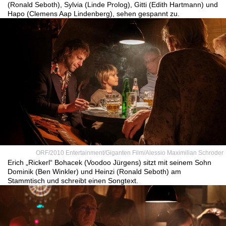
(Ronald Seboth), Sylvia (Linde Prolog), Gitti (Edith Hartmann) und
Hapo (Clemens Aap Lindenberg), sehen gespannt zu.
ORF/2010 Entertainment/Giganten Film/Alessio Maximilian Schroder
Erich „Rickerl“ Bohacek (Voodoo Jürgens) sitzt mit seinem Sohn
Dominik (Ben Winkler) und Heinzi (Ronald Seboth) am
Stammtisch und schreibt einen Songtext.