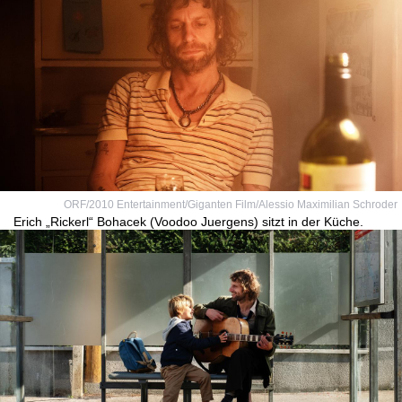
ORF/2010 Entertainment/Giganten Film/Alessio Maximilian Schroder
Erich „Rickerl“ Bohacek (Voodoo Juergens) sitzt in der Küche.