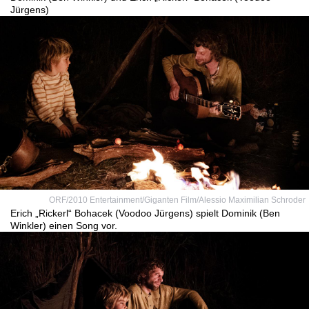
Jürgens)
ORF/2010 Entertainment/Giganten Film/Alessio Maximilian Schroder
Erich „Rickerl“ Bohacek (Voodoo Jürgens) spielt Dominik (Ben
Winkler) einen Song vor.