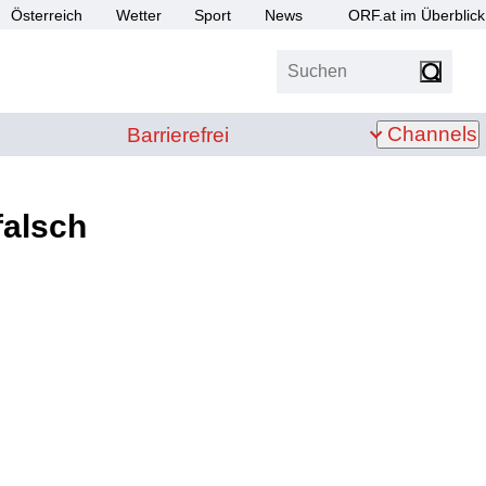
Österreich
Wetter
Sport
News
ORF.at im Überblick
Suchen
bis Z
Barrierefrei
Channels
Barrierefrei
falsch