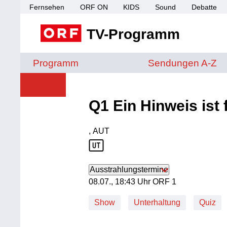
Fernsehen
ORF ON
KIDS
Sound
Debatte
TV-Programm
Sendungen von A 
Programm
Sendungen A-Z
Q1 Ein Hinweis ist 
, AUT
Produktionsland: AUT
Ausstrahlungstermine
08. Juli, 18:43 Uhr in ORF 1
08.07., 18:43 Uhr ORF 1
Show
Unterhaltung
Quiz