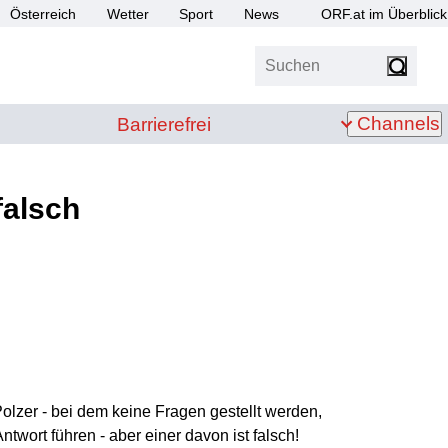
Österreich
Wetter
Sport
News
ORF.at im Überblick
Suchen
bis Z
Barrierefrei
Channels
Barrierefrei
falsch
Polzer - bei dem keine Fragen gestellt werden,
twort führen - aber einer davon ist falsch!