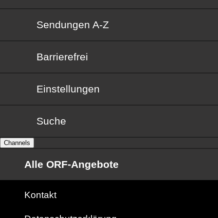
Sendungen von A bis Z
Sendungen A-Z
Barrierefrei
Barrierefrei
Einstellungen
Suche
Channels
Alle ORF-Angebote
Kontakt