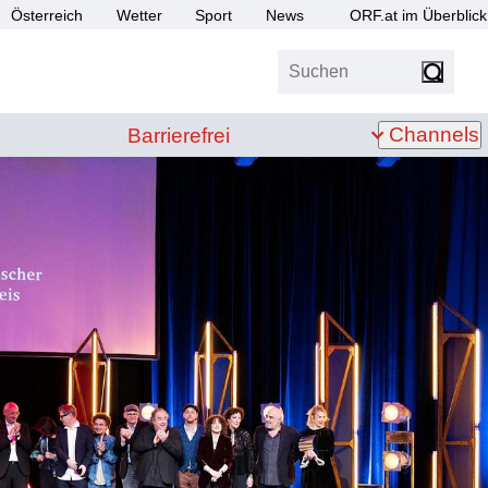
Österreich
Wetter
Sport
News
ORF.at im Überblick
Suchen
bis Z
Barrierefrei
Channels
Barrierefrei