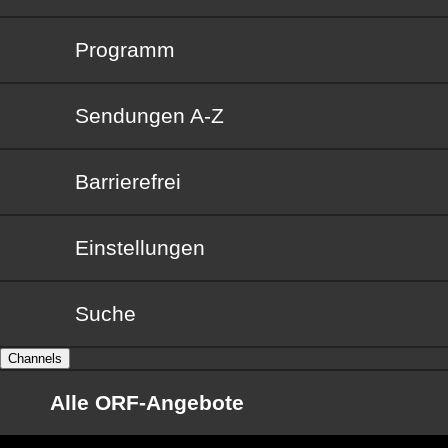
Programm
Sendungen von A bis Z
Sendungen A-Z
Barrierefrei
Barrierefrei
Einstellungen
Suche
Channels
Alle ORF-Angebote