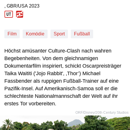
, GBR/USA
2023
Produktionsland: GBR/USA
Produktionsjahr: 2023
Film
Komödie
Sport
Fußball
Höchst amüsanter Culture-Clash nach wahren
Begebenheiten. Von dem gleichnamigen
Dokumentarfilm inspiriert, schickt Oscarpreisträger
Taika Waititi ('Jojo Rabbit', ‚Thor’) Michael
Fassbender als ruppigen Fußball-Trainer auf eine
Pazifik-Insel. Auf Amerikanisch-Samoa soll er die
schlechteste Nationalmannschaft der Welt auf ihr
erstes Tor vorbereiten.
ORF/Disney/20th Century Studios