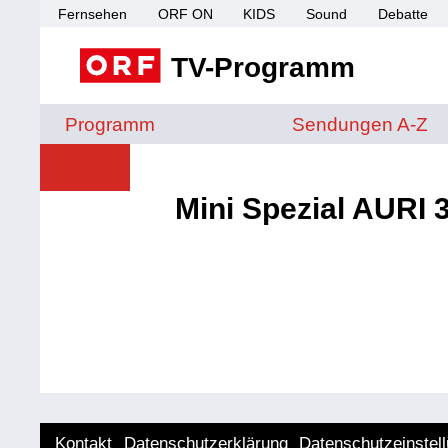
Fernsehen
ORF ON
KIDS
Sound
Debatte
TV-Programm
Sendungen von A 
Programm
Sendungen A-Z
Mini Spezial AURI 
Kontakt
Datenschutzerklärung
Datenschutzeinstel