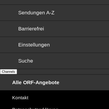
Sendungen von A bis Z
Sendungen A-Z
Barrierefrei
Barrierefrei
Einstellungen
Suche
Channels
Alle ORF-Angebote
Kontakt