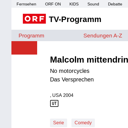
Fernsehen
ORF ON
KIDS
Sound
Debatte
TV-Programm
Sendungen von A 
Programm
Sendungen A-Z
Malcolm mittendri
No motorcycles
Das Versprechen
, USA
2004
Produktionsland: USA
Produktionsjahr: 2004
Serie
Comedy