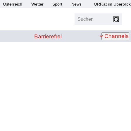
Österreich
Wetter
Sport
News
ORF.at im Überblick
Suchen
bis Z
Barrierefrei
Channels
Barrierefrei
n