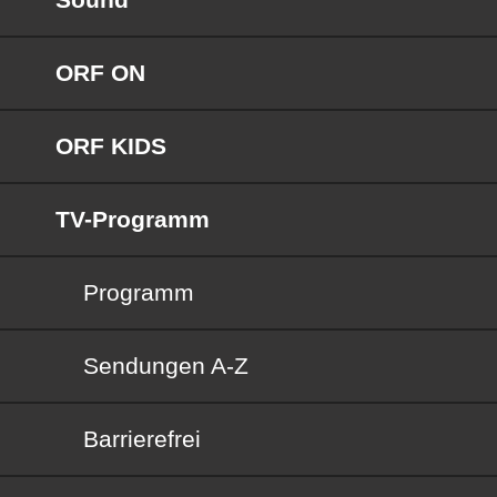
ORF ON
ORF KIDS
TV-Programm
Programm
Sendungen von A bis Z
Sendungen A-Z
Barrierefrei
Barrierefrei