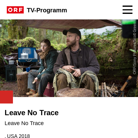
Navig
TV-Programm
ORF/Sony Pictures/Scott Green
Leave No Trace
Leave No Trace
, USA
2018