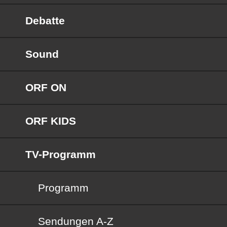
Debatte
Sound
ORF ON
ORF KIDS
TV-Programm
Programm
Sendungen von A bis Z
Sendungen A-Z