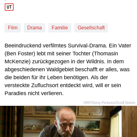
Produktionsland: USA
Produktionsjahr: 2018
Film
Drama
Familie
Gesellschaft
Beeindruckend verfilmtes Survival-Drama. Ein Vater
(Ben Foster) lebt mit seiner Tochter (Thomasin
McKenzie) zurückgezogen in der Wildnis. In dem
abgeschiedenen Waldgebiet beschafft er alles, was
die beiden für ihr Leben benötigen. Als der
versteckte Zufluchsort entdeckt wird, will er sein
Paradies nicht verlieren.
ORF/Sony Pictures/Scott Green