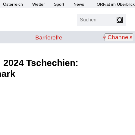
Österreich
Wetter
Sport
News
ORF.at im Überblick
Suchen
bis Z
Barrierefrei
Channels
Barrierefrei
 2024 Tschechien:
mark