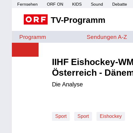
Fernsehen
ORF ON
KIDS
Sound
Debatte
TV-Programm
Sendungen von A 
Programm
Sendungen A-Z
IIHF Eishockey-WM
Österreich - Däne
Die Analyse
Sport
Sport
Eishockey