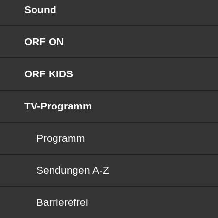
Sound
ORF ON
ORF KIDS
TV-Programm
Programm
Sendungen von A bis Z
Sendungen A-Z
Barrierefrei
Barrierefrei