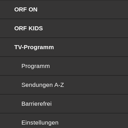
ORF ON
ORF KIDS
TV-Programm
Programm
Sendungen von A bis Z
Sendungen A-Z
Barrierefrei
Barrierefrei
Einstellungen