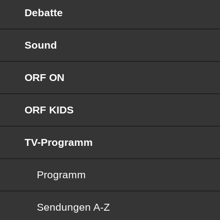
Debatte
Sound
ORF ON
ORF KIDS
TV-Programm
Programm
Sendungen von A bis Z
Sendungen A-Z