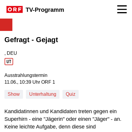
Navig
TV-Programm
Gefragt - Gejagt
, DEU
Produktionsland: DEU
Ausstrahlungstermin
11. Juni, 10:39 Uhr in ORF 1
11.06., 10:39 Uhr ORF 1
Show
Unterhaltung
Quiz
Kandidatinnen und Kandidaten treten gegen ein
Superhirn - eine "Jägerin" oder einen "Jäger" - an.
Keine leichte Aufgabe, denn diese sind