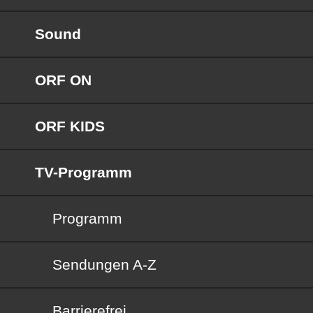
Sound
ORF ON
ORF KIDS
TV-Programm
Programm
Sendungen von A bis Z
Sendungen A-Z
Barrierefrei
Barrierefrei