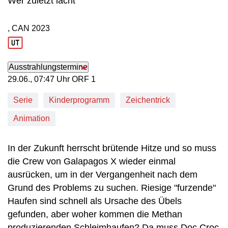
Wer zuletzt lacht
, CAN
2023
Produktionsland: CAN
Produktionsjahr: 2023
Ausstrahlungstermine
29. Juni, 07:47 Uhr in ORF 1
29.06., 07:47 Uhr ORF 1
Serie
Kinderprogramm
Zeichentrick
Animation
In der Zukunft herrscht brütende Hitze und so muss
die Crew von Galapagos X wieder einmal
ausrücken, um in der Vergangenheit nach dem
Grund des Problems zu suchen. Riesige "furzende"
Haufen sind schnell als Ursache des Übels
gefunden, aber woher kommen die Methan
produzierenden Schleimhaufen? Da muss Doc Croc