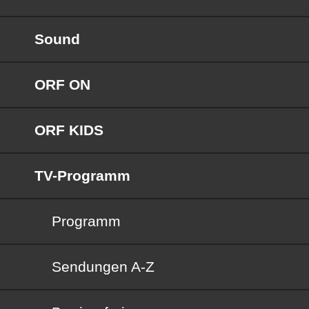
Sound
ORF ON
ORF KIDS
TV-Programm
Programm
Sendungen von A bis Z
Sendungen A-Z