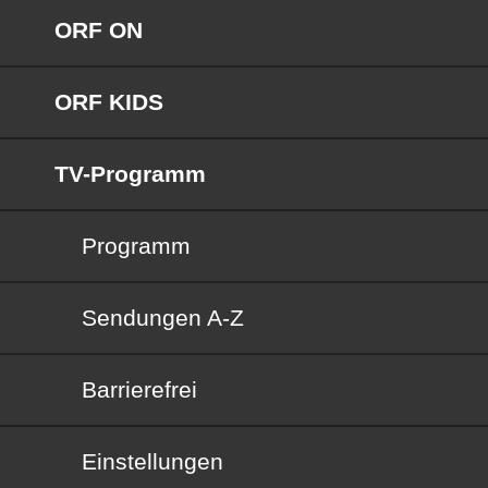
ORF ON
ORF KIDS
TV-Programm
Programm
Sendungen von A bis Z
Sendungen A-Z
Barrierefrei
Barrierefrei
Einstellungen