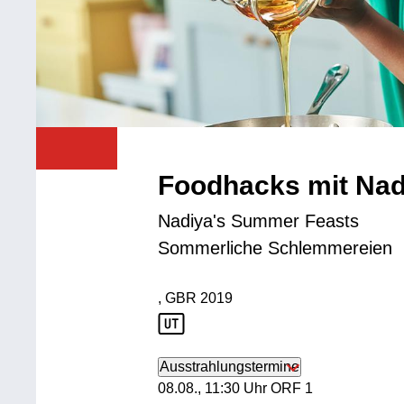
Foodhacks mit Nad
Nadiya's Summer Feasts
Sommerliche Schlemmereien
, GBR
2019
Produktionsland: GBR
Produktionsjahr: 2019
Ausstrahlungstermine
08. August, 11:30 Uhr in ORF 1
08.08., 11:30 Uhr ORF 1