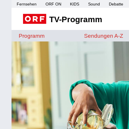
Fernsehen
ORF ON
KIDS
Sound
Debatte
TV-Programm
Sendungen von A 
Programm
Sendungen A-Z