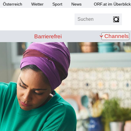
Österreich
Wetter
Sport
News
ORF.at im Überblick
Suchen
bis Z
Barrierefrei
Channels
Barrierefrei