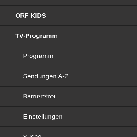
ORF KIDS
TV-Programm
Programm
Sendungen von A bis Z
Sendungen A-Z
Barrierefrei
Barrierefrei
Einstellungen
Suche