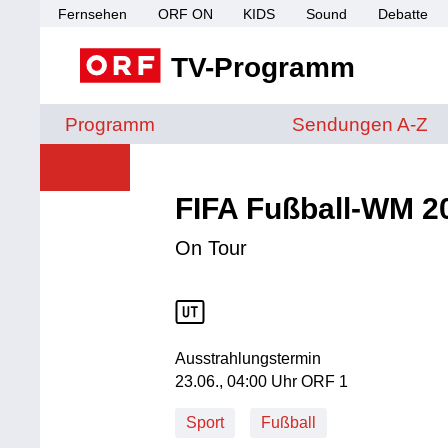
Fernsehen
ORF ON
KIDS
Sound
Debatte
TV-Programm
Sendungen von A 
Programm
Sendungen A-Z
FIFA Fußball-WM 2
On Tour
Ausstrahlungstermin
23. Juni, 04:00 Uhr in ORF 1
23.06., 04:00 Uhr ORF 1
Sport
Fußball