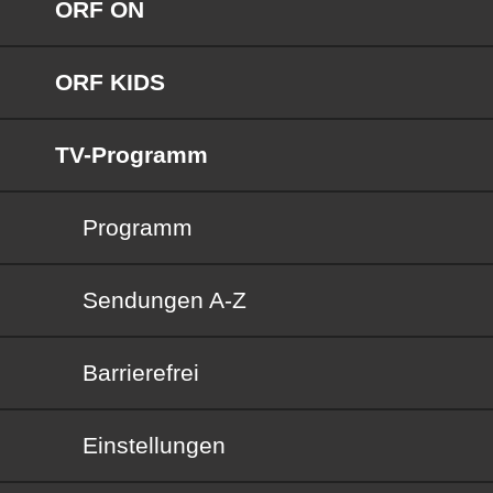
ORF ON
ORF KIDS
TV-Programm
Programm
Sendungen von A bis Z
Sendungen A-Z
Barrierefrei
Barrierefrei
Einstellungen