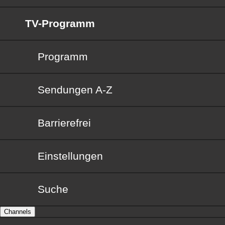
TV-Programm
Programm
Sendungen von A bis Z
Sendungen A-Z
Barrierefrei
Barrierefrei
Einstellungen
Suche
Channels