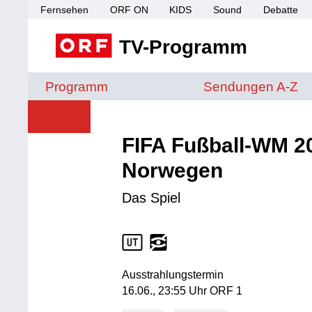
Fernsehen
ORF ON
KIDS
Sound
Debatte
TV-Programm
Sendungen von A 
Programm
Sendungen A-Z
FIFA Fußball-WM 20
Norwegen
Das Spiel
Ausstrahlungstermin
16. Juni, 23:55 Uhr in ORF 1
16.06., 23:55 Uhr ORF 1